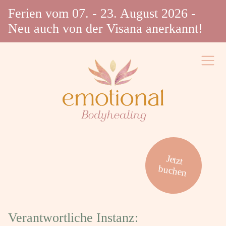
Direkt
Ferien vom 07. - 23. August 2026 -
zum
Inhalt
Neu auch von der Visana anerkannt!
wechseln
Jetzt
buchen
Verantwortliche Instanz: